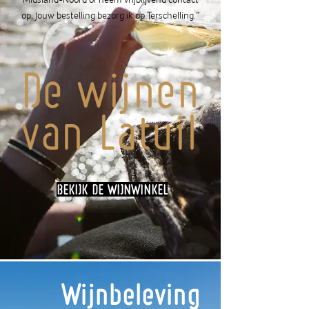
op. Jouw bestelling bezorg ik op Terschelling.”
De wijnen
van
Latuil
BEKIJK DE WIJNWINKEL
Wijnbeleving