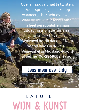
Over smaak valt niet te twisten.
Die uitspraak gaat zeker op
wanneer je het hebt over wijn.
Want welke wijn je lekker vindt
is heel persoonlijk en mijn
uitdaging is om dé wijn naar
jouw smaak te vinden.
Benieuwd hoe ik dat doe? Kom
vooral langs in de Latuil
Wijnwinkel in Midsland-Noord
of bel me
(06-22698824)
voor
advies.
Lees meer over Lidy
LATUIL
WIJN & KUNST