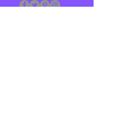
Website met plezier gemaakt door
Foto's zijn gemaakt door Leonie Blaak
MELD JE AAN VOOR ONZE
NIEUWSBRIEF
Met enige regelmaat houden we je op de
hoogte van nieuwe ontwikkelingen,