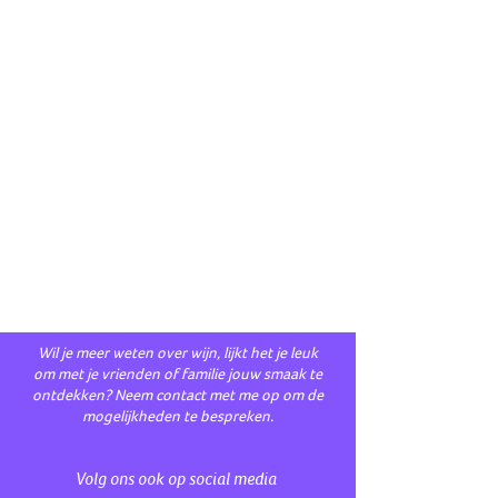
I'm the second paragraph in your return
& exchange policy. Click here to add
your own text and edit me. It’s easy.
Just click “Edit Text” or double click me
to add details about your policy and
make changes to the font. I’m a great
place for you to tell a story and let your
users know a little more about you.
Wil je meer weten over wijn, lijkt het je leuk
om met je vrienden of familie jouw smaak te
ontdekken? Neem contact met me op om de
mogelijkheden te bespreken.
Volg ons ook op social media